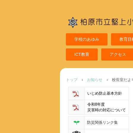
学校のあゆみ
教育目
ICT教育
アクセス
トップ
›
お知らせ
›
校長室だよ
いじめ防止基本方針
令和8年度
災害時の対応について
防災関係リンク集