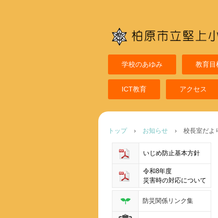
学校のあゆみ
教育目
ICT教育
アクセス
トップ
›
お知らせ
›
校長室だよ
いじめ防止基本方針
令和8年度
災害時の対応について
防災関係リンク集